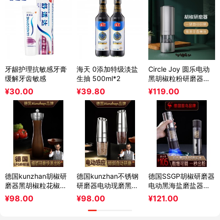
牙龈护理抗敏感牙膏
海天 0添加特级淡盐
Circle Joy 圆乐电动
缓解牙齿敏感
生抽 500ml*2
黑胡椒粒粉研磨器不
锈钢家用海盐芝麻磨
¥
30.00
¥
39.80
¥
119.00
碾粉
德国kunzhan胡椒研
德国kunzhan不锈钢
德国SSGP胡椒研磨器
磨器黑胡椒粒花椒手
研磨器电动现磨黑胡
电动黑海盐磨盐器磨
动玫瑰海盐研磨瓶厨
椒粒海盐瓶花椒粉家
胡椒粉粒神器花椒研
¥
98.00
¥
98.00
¥
121.00
房家用
用厨房
磨瓶