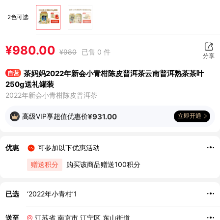
2色可选
¥
980.00
¥
980
已售 0 件
分享
茶妈妈2022年新会小青柑陈皮普洱茶云南普洱熟茶茶叶
自营
250g送礼罐装
2022年新会小青柑陈皮普洱茶
高级VIP享超值优惠价
¥
931.00
立即开通
优惠
可参加以下优惠活动
赠送积分
购买该商品赠送100积分
已选
‘2022年小青柑’1
送至
江苏省 南京市 江宁区 东山街道