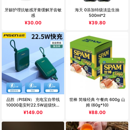
牙龈护理抗敏感牙膏缓解牙齿敏
海天 0添加特级淡盐生抽
感
500ml*2
¥
30.00
¥
39.80
品胜（PISEN） 充电宝自带线
世棒 简臻经典 午餐肉 600g 山
10000毫安时22.5W超级快充
姆 (60g*10)
超薄小巧便携移动电源适用华为
¥
149.00
¥
88.00
苹果小米自带双线快充D156