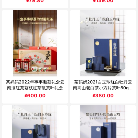
¥
79.80
¥
139.00
茶妈妈2022年事事顺荔礼盒云
茶妈妈2021白玉玲珑白牡丹云
南滇红茶荔枝红茶散茶叶礼盒
南高山老白茶小方片茶叶80g送
礼盒装
¥
600.00
¥
380.00