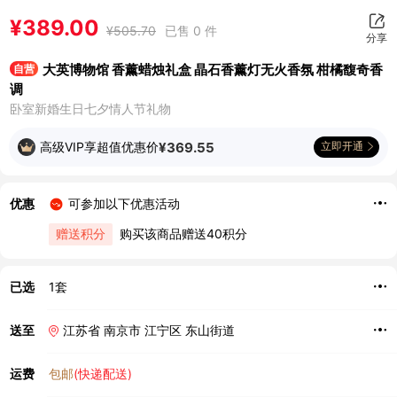
¥
389.00
¥
505.70
已售 0 件
分享
大英博物馆 香薰蜡烛礼盒 晶石香薰灯无火香氛 柑橘馥奇香
自营
调
卧室新婚生日七夕情人节礼物
高级VIP享超值优惠价
¥
369.55
立即开通
优惠
可参加以下优惠活动
赠送积分
购买该商品赠送40积分
已选
1套
送至
江苏省 南京市 江宁区 东山街道
运费
包邮
(快递配送)