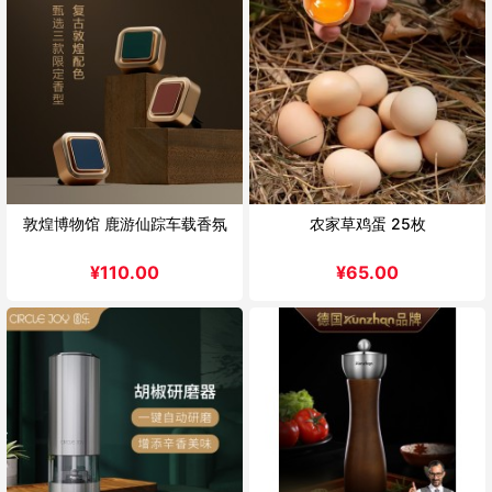
敦煌博物馆 鹿游仙踪车载香氛
农家草鸡蛋 25枚
¥
110.00
¥
65.00