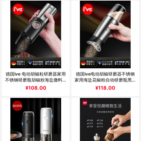
德国ive 电动胡椒粒研磨器家用
德国ive电动胡椒研磨器不锈钢
不锈钢研磨瓶胡椒粉海盐撒料瓶
家用海盐花椒粉自动研磨瓶黑胡
神器
椒粒
¥
108.00
¥
118.00