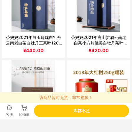
茶妈妈2021年白玉玲珑白牡丹
茶妈妈2021年高山贡眉云南老
云南老白茶白牡丹王茶叶120g
白茶小方片媲美白牡丹茶叶
茶叶礼盒
200g礼盒装
¥
440.00
¥
420.00
该商品暂时无货，非常抱歉！
库存不足
客服
购物车
茶妈妈2021新会陈皮白茶小方
茶妈妈17年小青柑普洱茶18年新