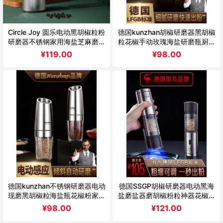
Circle Joy 圆乐电动黑胡椒粒粉
德国kunzhan胡椒研磨器黑胡椒
研磨器不锈钢家用海盐芝麻磨碾
粒花椒手动玫瑰海盐研磨瓶厨房
粉
家用
¥
119.00
¥
98.00
德国kunzhan不锈钢研磨器电动
德国SSGP胡椒研磨器电动黑海
现磨黑胡椒粒海盐瓶花椒粉家用
盐磨盐器磨胡椒粉粒神器花椒研
厨房
磨瓶
¥
98.00
¥
121.00