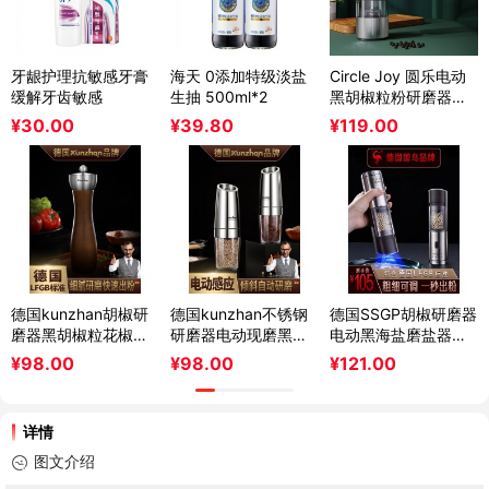
牙龈护理抗敏感牙膏
海天 0添加特级淡盐
Circle Joy 圆乐电动
缓解牙齿敏感
生抽 500ml*2
黑胡椒粒粉研磨器不
锈钢家用海盐芝麻磨
¥
30.00
¥
39.80
¥
119.00
碾粉
德国kunzhan胡椒研
德国kunzhan不锈钢
德国SSGP胡椒研磨器
磨器黑胡椒粒花椒手
研磨器电动现磨黑胡
电动黑海盐磨盐器磨
动玫瑰海盐研磨瓶厨
椒粒海盐瓶花椒粉家
胡椒粉粒神器花椒研
¥
98.00
¥
98.00
¥
121.00
房家用
用厨房
磨瓶
详情
图文介绍