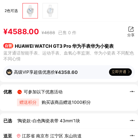
2色可选
¥
4588.00
¥
4688
已售 0 件
分享
HUAWEI WATCH GT3 Pro 华为手表华为小瓷表
自营
蓝牙通话智能手表、运动手表、血氧心率监测、华为小瓷表 不同配色
不同心情
高级VIP享超值优惠价
¥
4358.60
立即开通
优惠
可参加以下优惠活动
赠送积分
购买该商品赠送1000积分
已选
‘陶瓷款-白色陶瓷表带 43mm’1块
送至
江苏省 南京市 江宁区 东山街道