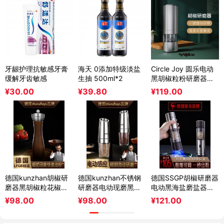
牙龈护理抗敏感牙膏
海天 0添加特级淡盐
Circle Joy 圆乐电动
缓解牙齿敏感
生抽 500ml*2
黑胡椒粒粉研磨器不
锈钢家用海盐芝麻磨
¥
30.00
¥
39.80
¥
119.00
碾粉
德国kunzhan胡椒研
德国kunzhan不锈钢
德国SSGP胡椒研磨器
磨器黑胡椒粒花椒手
研磨器电动现磨黑胡
电动黑海盐磨盐器磨
动玫瑰海盐研磨瓶厨
椒粒海盐瓶花椒粉家
胡椒粉粒神器花椒研
¥
98.00
¥
98.00
¥
121.00
房家用
用厨房
磨瓶