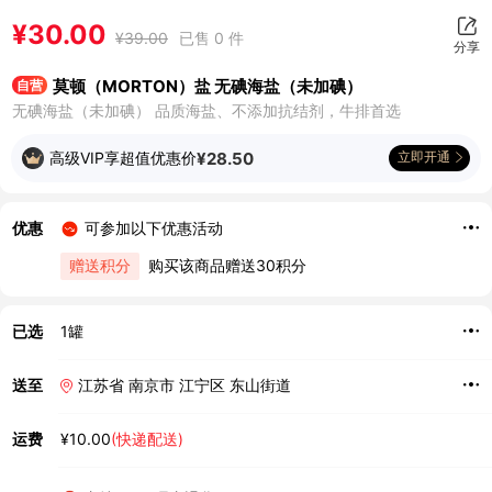
¥
30.00
¥
39.00
已售 0 件
分享
莫顿（MORTON）盐 无碘海盐（未加碘）
自营
无碘海盐（未加碘） 品质海盐、不添加抗结剂，牛排首选
高级VIP享超值优惠价
¥
28.50
立即开通
优惠
可参加以下优惠活动
赠送积分
购买该商品赠送30积分
已选
1罐
送至
江苏省 南京市 江宁区 东山街道
运费
¥10.00
(快递配送)