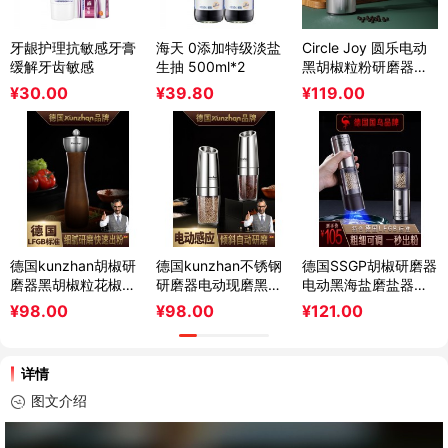
牙龈护理抗敏感牙膏
海天 0添加特级淡盐
Circle Joy 圆乐电动
缓解牙齿敏感
生抽 500ml*2
黑胡椒粒粉研磨器不
锈钢家用海盐芝麻磨
¥
30.00
¥
39.80
¥
119.00
碾粉
德国kunzhan胡椒研
德国kunzhan不锈钢
德国SSGP胡椒研磨器
磨器黑胡椒粒花椒手
研磨器电动现磨黑胡
电动黑海盐磨盐器磨
动玫瑰海盐研磨瓶厨
椒粒海盐瓶花椒粉家
胡椒粉粒神器花椒研
¥
98.00
¥
98.00
¥
121.00
房家用
用厨房
磨瓶
详情
图文介绍