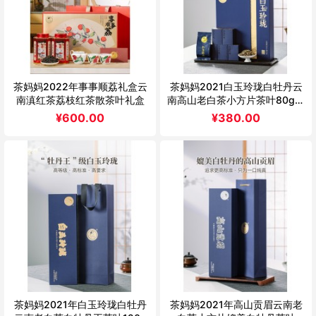
茶妈妈2022年事事顺荔礼盒云
茶妈妈2021白玉玲珑白牡丹云
南滇红茶荔枝红茶散茶叶礼盒
南高山老白茶小方片茶叶80g送
礼盒装
¥
600.00
¥
380.00
茶妈妈2021年白玉玲珑白牡丹
茶妈妈2021年高山贡眉云南老