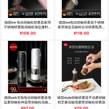
德国ive 电动胡椒粒研磨器家用
德国ive电动胡椒研磨器不锈钢
不锈钢研磨瓶胡椒粉海盐撒料瓶
家用海盐花椒粉自动研磨瓶黑胡
神器
椒粒
¥
108.00
¥
118.00
德国usb充电电动胡椒研磨器海
德国myle胡椒研磨器手动磨胡椒
盐磨胡椒粉神器黑胡椒粒花椒研
粉芝麻花椒现磨黑胡椒粒研磨器
磨瓶
¥
97.00
¥
79.00