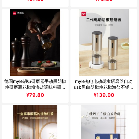
德国myle胡椒研磨器手动黑胡椒
myle充电电动胡椒研磨器自动
粒研磨瓶花椒粉海盐调味料研磨
usb黑白胡椒粒花椒海盐不锈钢
瓶木
磨粉瓶
¥
79.80
¥
139.00