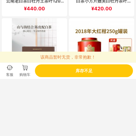
云南老白茶白牡丹王茶叶120g
白茶小方片媲美白牡丹茶叶
茶叶礼盒
200g礼盒装
¥
440.00
¥
420.00
该商品暂时无货，非常抱歉！
库存不足
客服
购物车
茶妈妈2021新会陈皮白茶小方
茶妈妈17年小青柑普洱茶18年新
片云南贡眉老白茶叶送礼5X30
会大红柑柑普茶熟茶茶叶大罐装
袋礼盒装
组合
¥
640.00
¥
738.00