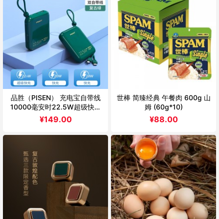
品胜（PISEN） 充电宝自带线
世棒 简臻经典 午餐肉 600g 山
10000毫安时22.5W超级快充
姆 (60g*10)
超薄小巧便携移动电源适用华为
¥
149.00
¥
88.00
苹果小米自带双线快充D156