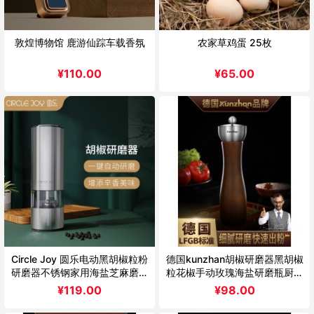
敦煌博物馆 鹿游仙踪车载香氛
农家草鸡蛋 25枚
¥
110.00
¥
65.00
Circle Joy 圆乐电动黑胡椒粒粉
德国kunzhan胡椒研磨器黑胡椒
研磨器不锈钢家用海盐芝麻磨碾
粒花椒手动玫瑰海盐研磨瓶厨房
粉
家用
¥
119.00
¥
98.00