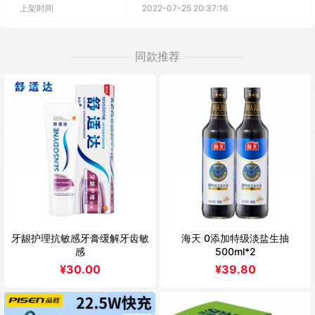
上架时间
2022-07-25 20:37:16
同款推荐
牙龈护理抗敏感牙膏缓解牙齿敏
海天 0添加特级淡盐生抽
感
500ml*2
¥
30.00
¥
39.80