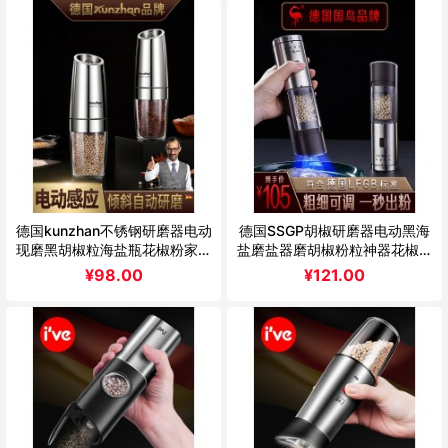
德国kunzhan不锈钢研磨器电动
德国SSGP胡椒研磨器电动黑海
现磨黑胡椒粒海盐瓶花椒粉家用
盐磨盐器磨胡椒粉粒神器花椒研
厨房
磨瓶
¥
98.00
¥
121.00