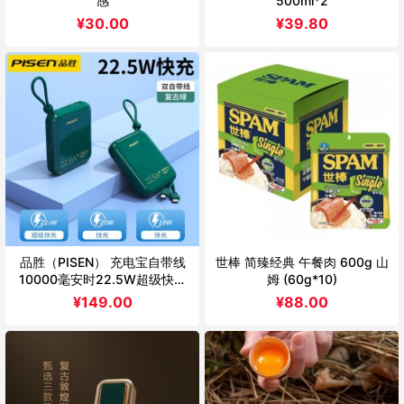
感
500ml*2
¥
30.00
¥
39.80
品胜（PISEN） 充电宝自带线
世棒 简臻经典 午餐肉 600g 山
10000毫安时22.5W超级快充
姆 (60g*10)
超薄小巧便携移动电源适用华为
¥
149.00
¥
88.00
苹果小米自带双线快充D156