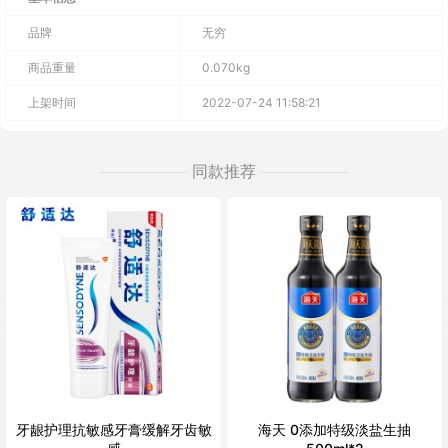
品牌
无穷
商品重量
0.070kg
上架时间
2022-07-24 11:58:21
同款推荐
牙龈护理抗敏感牙膏缓解牙齿敏
海天 0添加特级淡盐生抽