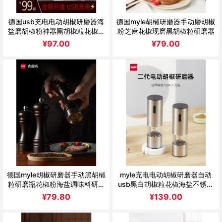
德国usb充电电动胡椒研磨器海
德国myle胡椒研磨器手动磨胡椒
盐磨胡椒粉神器黑胡椒粒花椒研
粉芝麻花椒现磨黑胡椒粒研磨器
磨瓶
¥
97.00
¥
79.00
德国myle胡椒研磨器手动黑胡椒
myle充电电动胡椒研磨器自动
粒研磨瓶花椒粉海盐调味料研磨
usb黑白胡椒粒花椒海盐不锈钢
瓶木
磨粉瓶
¥
79.80
¥
139.00