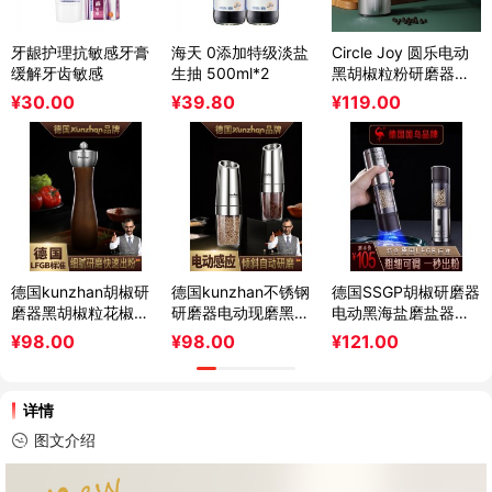
牙龈护理抗敏感牙膏
海天 0添加特级淡盐
Circle Joy 圆乐电动
缓解牙齿敏感
生抽 500ml*2
黑胡椒粒粉研磨器不
锈钢家用海盐芝麻磨
¥
30.00
¥
39.80
¥
119.00
碾粉
德国kunzhan胡椒研
德国kunzhan不锈钢
德国SSGP胡椒研磨器
磨器黑胡椒粒花椒手
研磨器电动现磨黑胡
电动黑海盐磨盐器磨
动玫瑰海盐研磨瓶厨
椒粒海盐瓶花椒粉家
胡椒粉粒神器花椒研
¥
98.00
¥
98.00
¥
121.00
房家用
用厨房
磨瓶
详情
图文介绍