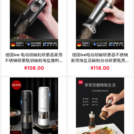
德国ive 电动胡椒粒研磨器家用
德国ive电动胡椒研磨器不锈钢
不锈钢研磨瓶胡椒粉海盐撒料瓶
家用海盐花椒粉自动研磨瓶黑胡
神器
椒粒
¥
108.00
¥
118.00