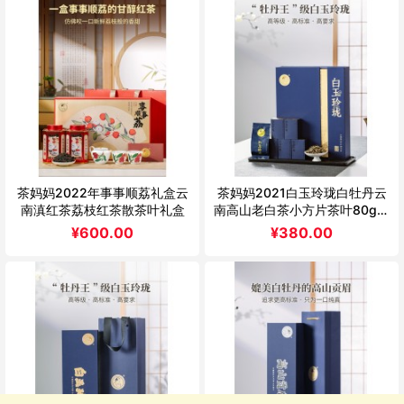
茶妈妈2022年事事顺荔礼盒云
茶妈妈2021白玉玲珑白牡丹云
南滇红茶荔枝红茶散茶叶礼盒
南高山老白茶小方片茶叶80g送
礼盒装
¥
600.00
¥
380.00