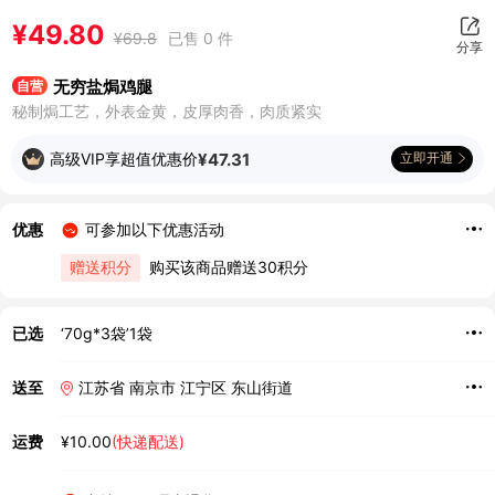
¥
49.80
¥
69.8
已售 0 件
分享
无穷盐焗鸡腿
自营
秘制焗工艺，外表金黄，皮厚肉香，肉质紧实
高级VIP享超值优惠价
¥
47.31
立即开通
优惠
可参加以下优惠活动
赠送积分
购买该商品赠送30积分
已选
‘70g*3袋’1袋
送至
江苏省 南京市 江宁区 东山街道
运费
¥10.00
(快递配送)