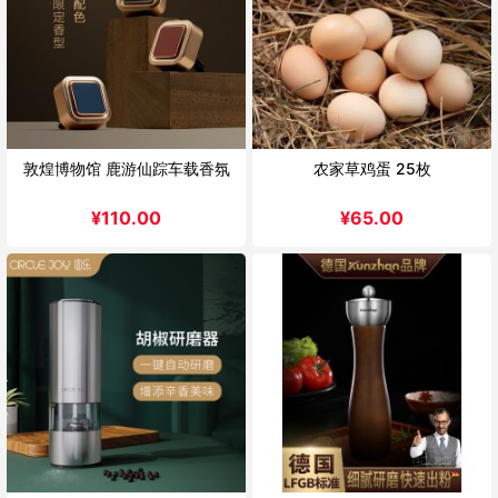
敦煌博物馆 鹿游仙踪车载香氛
农家草鸡蛋 25枚
¥
110.00
¥
65.00