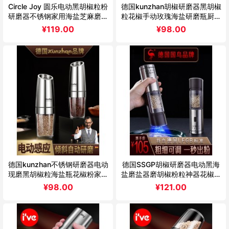
Circle Joy 圆乐电动黑胡椒粒粉
德国kunzhan胡椒研磨器黑胡椒
研磨器不锈钢家用海盐芝麻磨碾
粒花椒手动玫瑰海盐研磨瓶厨房
粉
家用
¥
119.00
¥
98.00
德国kunzhan不锈钢研磨器电动
德国SSGP胡椒研磨器电动黑海
现磨黑胡椒粒海盐瓶花椒粉家用
盐磨盐器磨胡椒粉粒神器花椒研
厨房
磨瓶
¥
98.00
¥
121.00