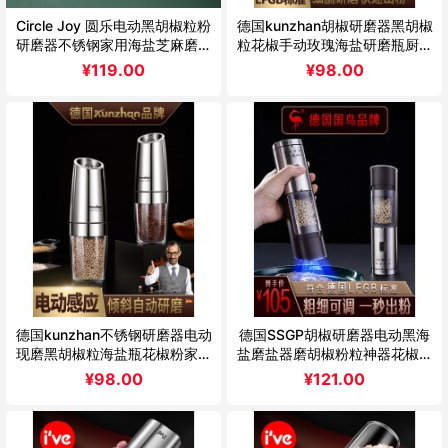
Circle Joy 圆乐电动黑胡椒粒粉
德国kunzhan胡椒研磨器黑胡椒
研磨器不锈钢家用海盐芝麻磨碾
粒花椒手动玫瑰海盐研磨瓶厨房
粉
家用
¥
119.00
¥
98.00
德国kunzhan不锈钢研磨器电动
德国SSGP胡椒研磨器电动黑海
现磨黑胡椒粒海盐瓶花椒粉家用
盐磨盐器磨胡椒粉粒神器花椒研
厨房
磨瓶
¥
98.00
¥
121.00