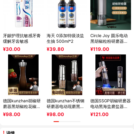
牙龈护理抗敏感牙膏
海天 0添加特级淡盐
Circle Joy 圆乐电动
缓解牙齿敏感
生抽 500ml*2
黑胡椒粒粉研磨器不
锈钢家用海盐芝麻磨
¥
30.00
¥
39.80
¥
119.00
碾粉
德国kunzhan胡椒研
德国kunzhan不锈钢
德国SSGP胡椒研磨器
磨器黑胡椒粒花椒手
研磨器电动现磨黑胡
电动黑海盐磨盐器磨
动玫瑰海盐研磨瓶厨
椒粒海盐瓶花椒粉家
胡椒粉粒神器花椒研
¥
98.00
¥
98.00
¥
121.00
房家用
用厨房
磨瓶
详情