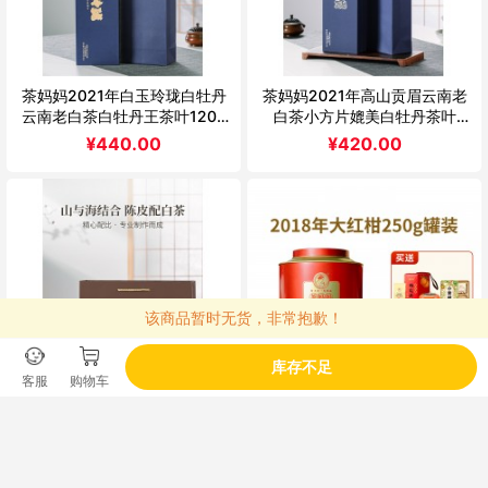
茶妈妈2021年白玉玲珑白牡丹
茶妈妈2021年高山贡眉云南老
云南老白茶白牡丹王茶叶120g
白茶小方片媲美白牡丹茶叶
茶叶礼盒
200g礼盒装
¥
440.00
¥
420.00
该商品暂时无货，非常抱歉！
库存不足
客服
购物车
茶妈妈2021新会陈皮白茶小方
茶妈妈17年小青柑普洱茶18年新
片云南贡眉老白茶叶送礼5X30
会大红柑柑普茶熟茶茶叶大罐装
袋礼盒装
组合
¥
640.00
¥
738.00