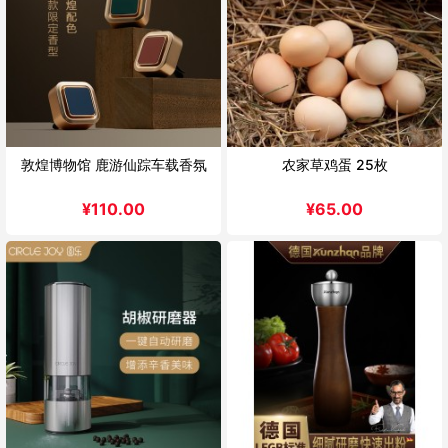
敦煌博物馆 鹿游仙踪车载香氛
农家草鸡蛋 25枚
¥
110.00
¥
65.00