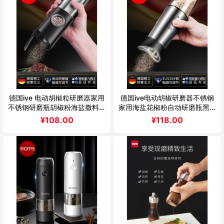
德国ive 电动胡椒粒研磨器家用
德国ive电动胡椒研磨器不锈钢
不锈钢研磨瓶胡椒粉海盐撒料瓶
家用海盐花椒粉自动研磨瓶黑胡
神器
椒粒
¥
108.00
¥
118.00