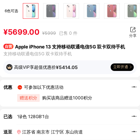
6色可选
¥
5699.00
¥
5999
已售 0 件
分享
Apple iPhone 13 支持移动联通电信5G 双卡双待手机
自营
支持移动联通电信5G 双卡双待手机
高级VIP享超值优惠价
¥
5414.05
立即开通
优惠
可参加以下优惠活动
赠送积分
购买该商品赠送1000积分
已选
‘绿色 128GB’1台
送至
江苏省 南京市 江宁区 东山街道