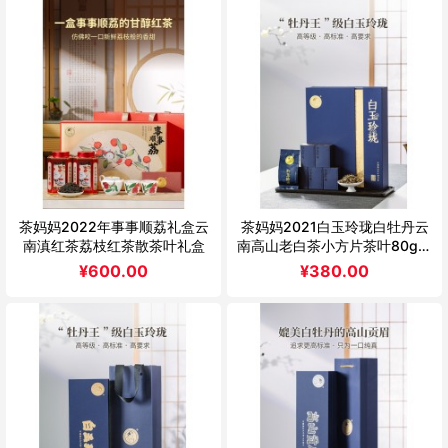
茶妈妈2022年事事顺荔礼盒云
茶妈妈2021白玉玲珑白牡丹云
南滇红茶荔枝红茶散茶叶礼盒
南高山老白茶小方片茶叶80g送
礼盒装
¥
600.00
¥
380.00