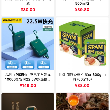
感
500ml*2
¥
30.00
¥
39.80
品胜（PISEN） 充电宝自带线
世棒 简臻经典 午餐肉 600g 山
10000毫安时22.5W超级快充
姆 (60g*10)
超薄小巧便携移动电源适用华为
¥
149.00
¥
88.00
苹果小米自带双线快充D156