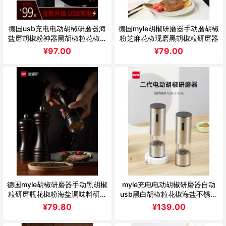
德国usb充电电动胡椒研磨器海
德国myle胡椒研磨器手动磨胡椒
盐磨胡椒粉神器黑胡椒粒花椒研
粉芝麻花椒现磨黑胡椒粒研磨器
磨瓶
¥
97.00
¥
79.00
德国myle胡椒研磨器手动黑胡椒
myle充电电动胡椒研磨器自动
粒研磨瓶花椒粉海盐调味料研磨
usb黑白胡椒粒花椒海盐不锈钢
瓶木
磨粉瓶
¥
79.80
¥
139.00