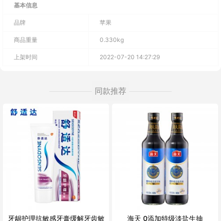
基本信息
品牌
苹果
商品重量
0.330kg
上架时间
2022-07-20 14:27:29
同款推荐
牙龈护理抗敏感牙膏缓解牙齿敏
海天 0添加特级淡盐生抽